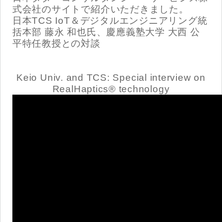
式会社のサイトで紹介いただきました。
日本TCS IoT＆デジタルエンジニアリング統
括本部 藤永 和也氏、慶應義塾大学 大西 公
平特任教授との対談
Keio Univ. and TCS: Special interview on
RealHaptics® technology