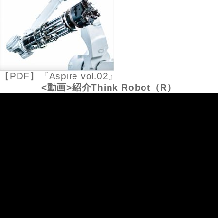
【PDF】『Aspire vol.02』
<動画>紹介Think Robot（R）