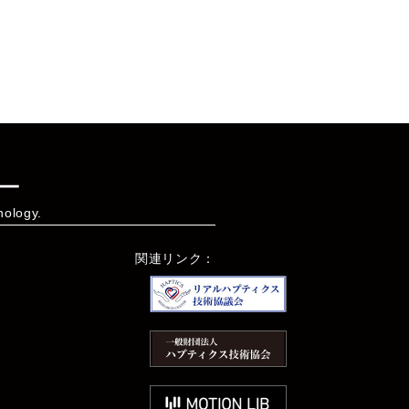
ー
nology.
関連リンク：