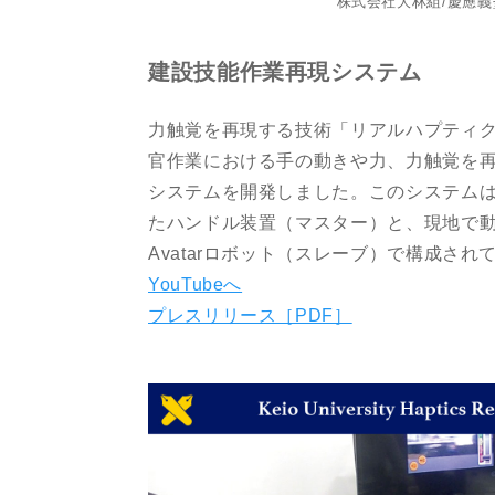
株式会社大林組/慶應義
建設技能作業再現システム
力触覚を再現する技術「リアルハプティ
官作業における手の動きや力、力触覚を
システムを開発しました。このシステム
たハンドル装置（マスター）と、現地で
Avatarロボット（スレーブ）で構成され
YouTubeへ
プレスリリース［PDF］