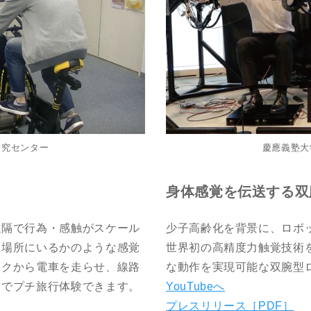
研究センター
慶應義塾大
身体感覚を伝送する双
遠隔で行為・感触がスケール
少子高齢化を背景に、ロボ
た場所にいるかのような感覚
世界初の高精度力触覚技術
イクから電車を走らせ、線路
な動作を実現可能な双腕型
りでプチ旅行体験できます。
YouTubeへ
プレスリリース［PDF］