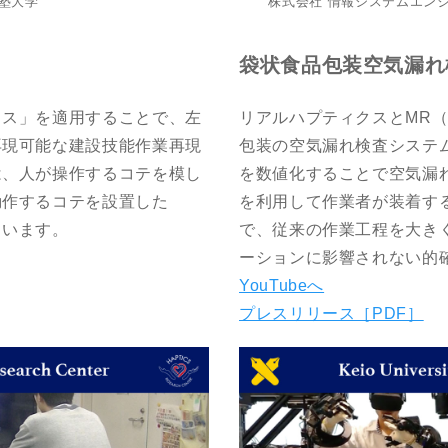
株式会社 情報システムエン
塾大学
袋状食品包装空気漏れ
リアルハプティクスとMR
クス」を適用することで、左
包装の空気漏れ検査システ
再現可能な建設技能作業再現
を数値化することで空気漏れ
は、人が操作するコテを模し
を利用して作業者が装着す
動作するコテを設置した
で、従来の作業工程を大き
ています。
ーションに影響されない的
YouTubeへ
プレスリリース［PDF］